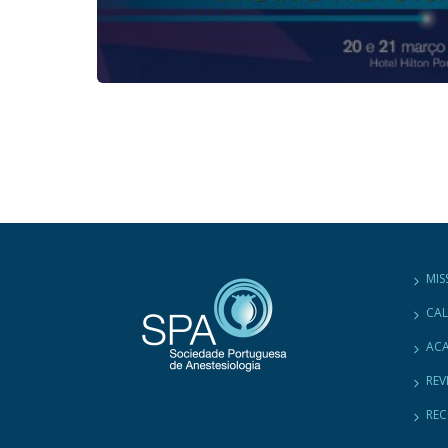
m dos
:00h
MIS
CA
ACA
REV
RE