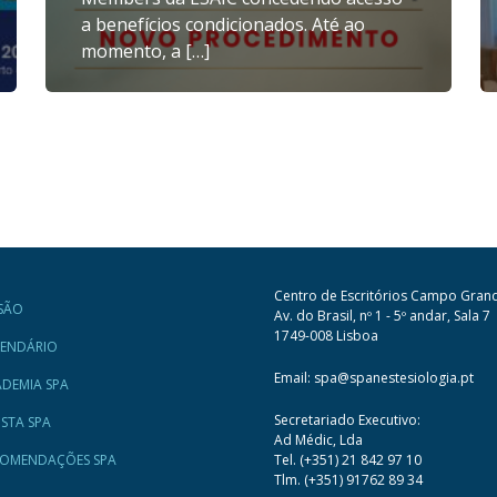
a benefícios condicionados. Até ao
momento, a […]
Centro de Escritórios Campo Gran
SÃO
Av. do Brasil, nº 1 - 5º andar, Sala 7
1749-008 Lisboa
LENDÁRIO
Email: spa@spanestesiologia.pt
DEMIA SPA
Secretariado Executivo:
ISTA SPA
Ad Médic, Lda
COMENDAÇÕES SPA
Tel. (+351) 21 842 97 10
Tlm. (+351) 91762 89 34