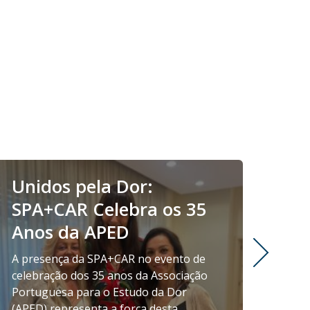
Unidos pela Dor:
Var
SPA+CAR Celebra os 35
An
Anos da APED
de
A presença da SPA+CAR no evento de
Na s
celebração dos 35 anos da Associação
emiti
Portuguesa para o Estudo da Dor
cient
(APED) representa a força desta
Anest