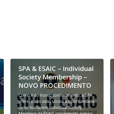
SPA & ESAIC – Individual
Society Membership –
NOVO PROCEDIMENTO
Como é do Vosso conhecimento, a SPA
oferece aos seus sócios a oportunidade
de se tornarem Individual Society
Members da ESAIC concedendo acesso