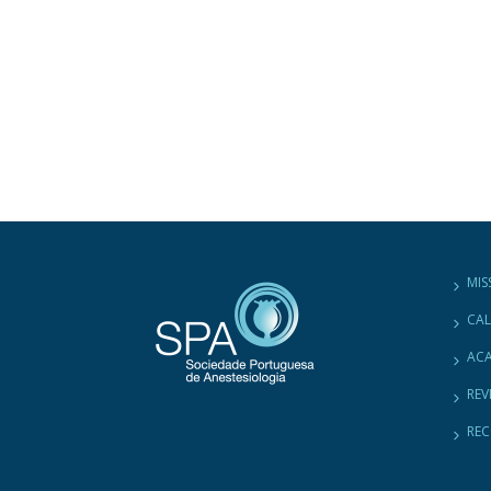
MIS
CA
ACA
REV
RE