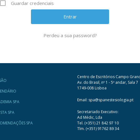
Guardar credenciais
Perdeu a sua password?
Centro de Escritórios Campo Gran
SÃO
Av. do Brasil, nº 1 - 5º andar, Sala 7
1749-008 Lisboa
LENDÁRIO
Email: spa@spanestesiologia.pt
DEMIA SPA
Secretariado Executivo:
ISTA SPA
Ad Médic, Lda
COMENDAÇÕES SPA
Tel. (+351) 21 842 97 10
Tlm. (+351) 91762 89 34