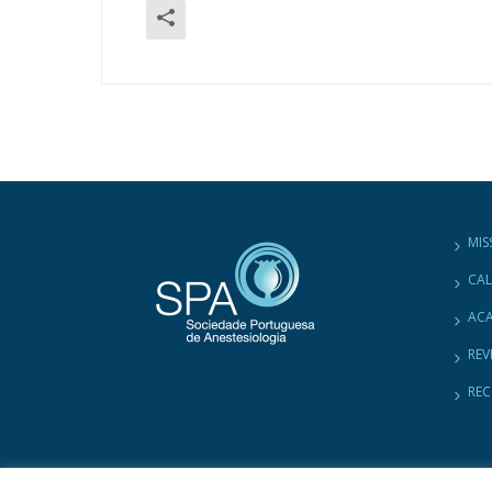
MIS
CA
ACA
REV
RE