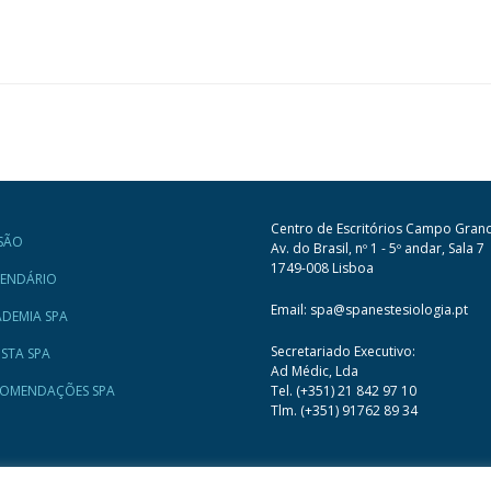
Centro de Escritórios Campo Gran
SÃO
Av. do Brasil, nº 1 - 5º andar, Sala 7
1749-008 Lisboa
LENDÁRIO
Email: spa@spanestesiologia.pt
DEMIA SPA
Secretariado Executivo:
ISTA SPA
Ad Médic, Lda
COMENDAÇÕES SPA
Tel. (+351) 21 842 97 10
Tlm. (+351) 91762 89 34