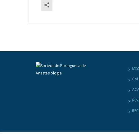
MIS
CA
ACA
REV
RE