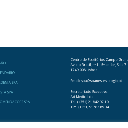
Centro de Escritórios Campo Gran
SÃO
Av. do Brasil, nº 1 - 5º andar, Sala 7
1749-008 Lisboa
LENDÁRIO
Email: spa@spanestesiologia.pt
DEMIA SPA
Secretariado Executivo:
ISTA SPA
Ad Médic, Lda
COMENDAÇÕES SPA
Tel. (+351) 21 842 97 10
Tlm. (+351) 91762 89 34