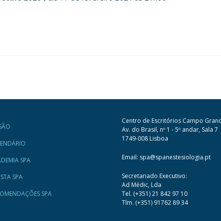
Centro de Escritórios Campo Gran
SÃO
Av. do Brasil, nº 1 - 5º andar, Sala 7
1749-008 Lisboa
LENDÁRIO
Email: spa@spanestesiologia.pt
DEMIA SPA
Secretariado Executivo:
ISTA SPA
Ad Médic, Lda
COMENDAÇÕES SPA
Tel. (+351) 21 842 97 10
Tlm. (+351) 91762 89 34