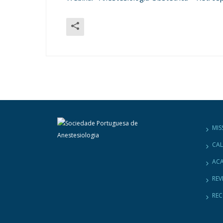
MIS
CA
ACA
REV
RE