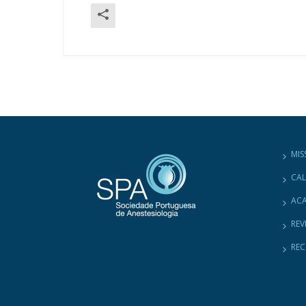
MIS
CA
ACA
REV
RE