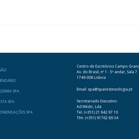
Centro de Escritórios Campo Gran
SÃO
Av. do Brasil, nº 1 - 5º andar, Sala 7
1749-008 Lisboa
LENDÁRIO
Email: spa@spanestesiologia.pt
DEMIA SPA
Secretariado Executivo:
ISTA SPA
Ad Médic, Lda
COMENDAÇÕES SPA
Tel. (+351) 21 842 97 10
Tlm. (+351) 91762 89 34