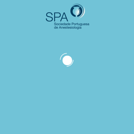
o em Neurociências pela Faculdade de Medicina
 no Instituto de Investigação em​ Ciências da Vi
ínica no Grupo Trofa Saúde e Hospital Luz Arráb
Escola de Medicina da Universidade do Minho
a Marques Lima
olars Research Training Program da Harvard Med
utoramento na Faculdade de Medicina da Unive
a no Coimbra Institute for Biomedical Imaging 
Faculdade de Medicina da Universidade de Coim
s eleitos em março de 2026
ra