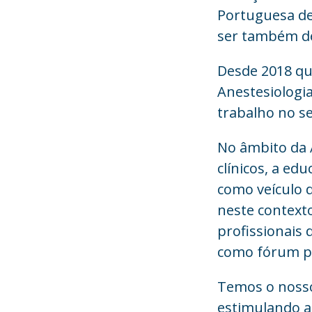
Portuguesa de
ser também d
Desde 2018 qu
Anestesiologi
trabalho no s
No âmbito da 
clínicos, a e
como veículo d
neste contexto
profissionais
como fórum pri
Temos o nosso
estimulando a