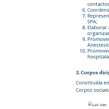
contactos
Coordenar
Represent
SPA;
Elaborar 
organiza
Promover,
Anestesio
Promover
hospitala
2. Corpos dir
Constituída e
Corpos sociai