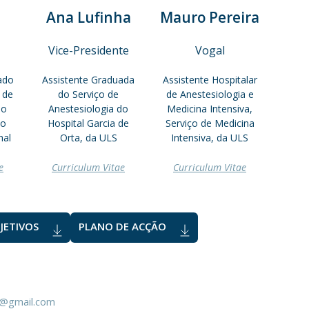
Ana Lufinha
Mauro Pereira
Vice-Presidente
Vogal
ado
Assistente Graduada
Assistente Hospitalar
 de
do Serviço de
de Anestesiologia e
do
Anestesiologia do
Medicina Intensiva,
io
Hospital Garcia de
Serviço de Medicina
hal
Orta, da ULS
Intensiva, da ULS
e
Curriculum Vitae
Curriculum Vitae
JETIVOS
PLANO DE ACÇÃO
a@gmail.com