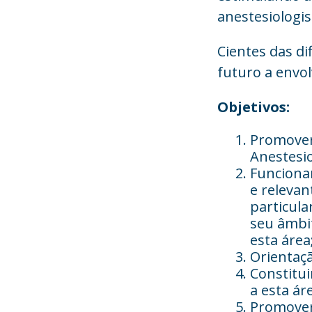
anestesiologi
Cientes das d
futuro a envo
Objetivos:
Promover 
Anestesi
Funcionar
e relevan
particula
seu âmbit
esta área
Orientaçã
Constitui
a esta ár
Promover 