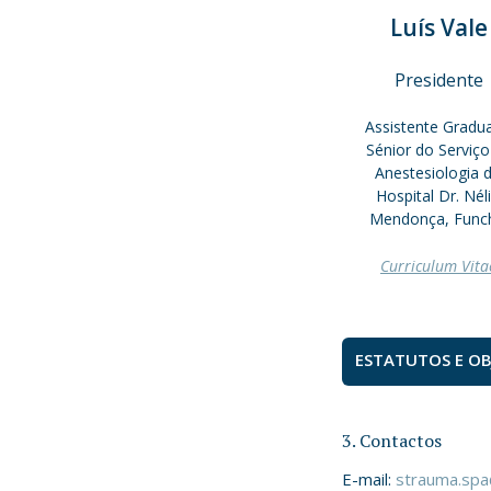
Luís Vale
Presidente
Assistente Gradu
Sénior do Serviço
Anestesiologia 
Hospital Dr. Nél
Mendonça, Func
Curriculum Vita
ESTATUTOS E OB
3. Contactos
E-mail:
strauma.sp